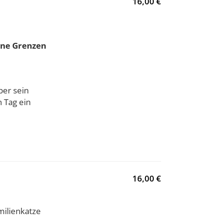
16,00 €
eine Grenzen
ber sein
 Tag ein
16,00 €
milienkatze