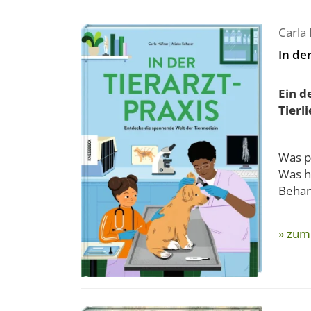
Carla
In der
Ein d
Tierl
Was pa
Was h
Behand
» zum