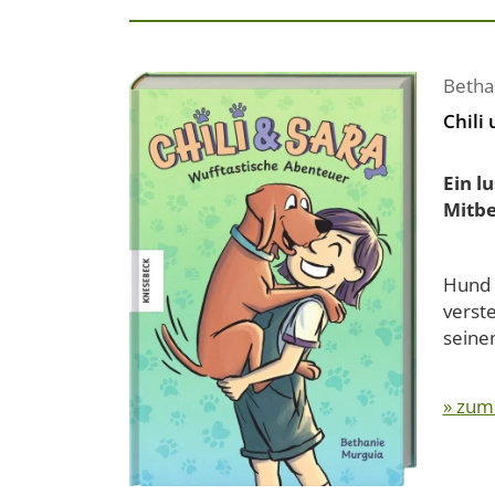
Betha
Chili
Ein l
Mitb
Hund 
verste
seinem
» zum