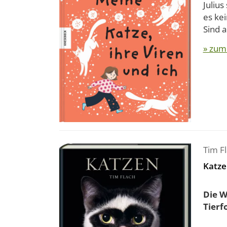
Julius
es kei
Sind a
» zum
Tim F
Katze
Die W
Tierf