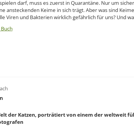
 spielen darf, muss es zuerst in Quarantäne. Nur um sich
ne ansteckenden Keime in sich trägt. Aber was sind Keime 
lle Viren und Bakterien wirklich gefährlich für uns? Und was
 Buch
lach
n
elt der Katzen, porträtiert von einem der weltweit f
otografen