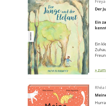
Freya
Der J
Ein z
kenn
Ein kl
Zuhau
Freund
» zum
Rhéa 
Meine
Hurra