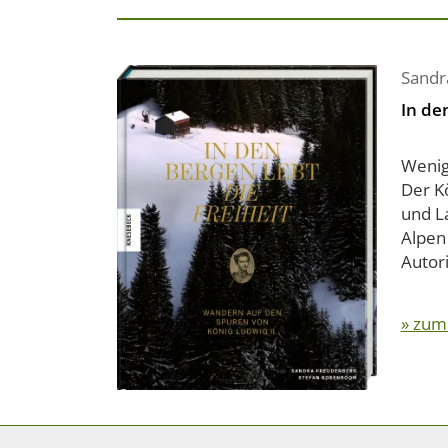
Sandr
In de
Wenige
Der K
und L
Alpen
Autori
» zum