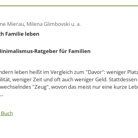
ne Mierau
,
Milena Glimbovski
u. a.
ch Familie leben
inimalismus-Ratgeber für Familien
ndern leben heißt im Vergleich zum "Davor": weniger Plat
ilität, weniger Zeit und oft auch weniger Geld. Stattdess
g wechselndes "Zeug", wovon das meist nur eine kurze Leb
..
 Buch