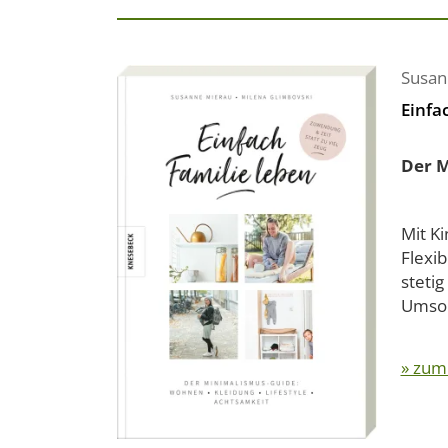
Susan
Einfa
Der M
Mit Ki
Flexib
steti
Umso.
» zum