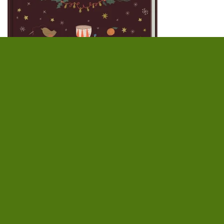
Christine Weißenborn
,
Sarah Neuendorf
u. a.
Weihnachtszeit und Winterwunder
Das Ideenbuch für die Adventszeit begleitet die
ganze Familie durch die besinnlichste Zeit des
Jahres
Der Duft nach Plätzchen zieht durchs Haus,
Schneeflocken tanzen vor den Fenstern und das erste
Türchen darf geöffnet werden: Die märchenhaftesten
Wochen des Jahres...