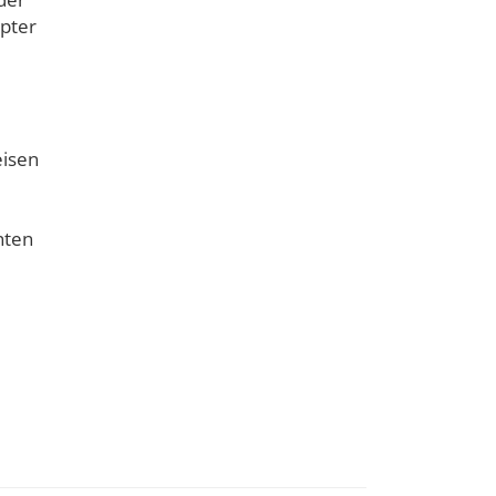
pter
eisen
nten