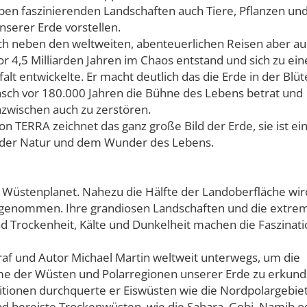
ben faszinierenden Landschaften auch Tiere, Pflanzen un
nserer Erde vorstellen.
ich neben den weltweiten, abenteuerlichen Reisen aber au
or 4,5 Milliarden Jahren im Chaos entstand und sich zu ei
alt entwickelte. Er macht deutlich das die Erde in der Blüt
nsch vor 180.000 Jahren die Bühne des Lebens betrat und
nzwischen auch zu zerstören.
on TERRA zeichnet das ganz große Bild der Erde, sie ist ei
 der Natur und dem Wunder des Lebens.
n Wüstenplanet. Nahezu die Hälfte der Landoberfläche wir
ngenommen. Ihre grandiosen Landschaften und die extre
nd Trockenheit, Kälte und Dunkelheit machen die Faszinati
raf und Autor Michael Martin weltweit unterwegs, um die
e der Wüsten und Polarregionen unserer Erde zu erkund
tionen durchquerte er Eiswüsten wie die Nordpolargebiet
nd bereiste Trockenwüsten, wie die Sahara, Gobi, Namib o