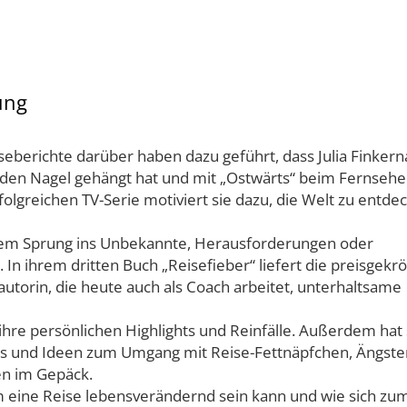
ung
seberichte darüber haben dazu geführt, dass Julia Finkern
den Nagel gehängt hat und mit „Ostwärts“ beim Fernseh
rfolgreichen TV-Serie motiviert sie dazu, die Welt zu entde
dem Sprung ins Unbekannte, Herausforderungen oder
. In ihrem dritten Buch „Reisefieber“ liefert die preisgekr
utorin, die heute auch als Coach arbeitet, unterhaltsame
 ihre persönlichen Highlights und Reinfälle. Außerdem hat 
s und Ideen zum Umgang mit Reise-Fettnäpfchen, Ängste
en im Gepäck.
um eine Reise lebensverändernd sein kann und wie sich zu