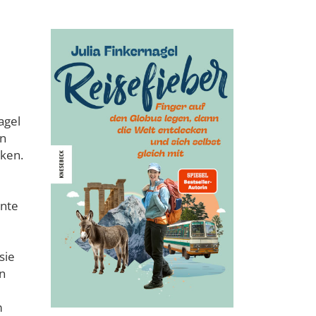
agel
en
cken.
önte
sie
n
m