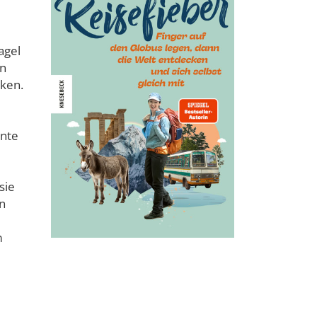
agel
en
cken.
önte
sie
n
m