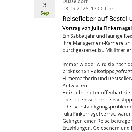
Düsseldorf
3
03.09.2026, 17:00 Uhr
Sep
Reisefieber auf Bestell
Vortrag von Julia Finkernagel
Ein Sabbatjahr und launige Rei
ihre Management-Karriere an 
durchgestartet ist. Mit ihrer e
Immer wieder wird sie nach 
praktischen Reisetipps gefragt
Filmemacherin und Bestsellera
Antworten.
Bei Globetrotter offenbart sie
überlebenssichernde Packtipp
oder Verständigungsproblem
Julia Finkernagel verrät, war
Gelingen einer Reise beitragen
Erzählungen, Gelesenem und Fi