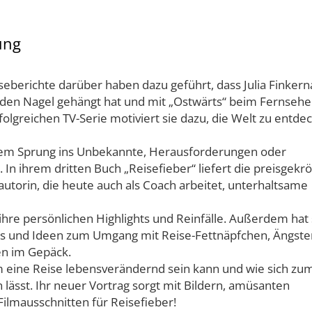
ung
seberichte darüber haben dazu geführt, dass Julia Finkern
den Nagel gehängt hat und mit „Ostwärts“ beim Fernseh
rfolgreichen TV-Serie motiviert sie dazu, die Welt zu entde
dem Sprung ins Unbekannte, Herausforderungen oder
. In ihrem dritten Buch „Reisefieber“ liefert die preisgekr
utorin, die heute auch als Coach arbeitet, unterhaltsame
 ihre persönlichen Highlights und Reinfälle. Außerdem hat 
s und Ideen zum Umgang mit Reise-Fettnäpfchen, Ängste
en im Gepäck.
um eine Reise lebensverändernd sein kann und wie sich zu
 lässt. Ihr neuer Vortrag sorgt mit Bildern, amüsanten
lmausschnitten für Reisefieber!