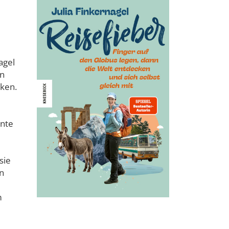
agel
en
cken.
önte
sie
n
m