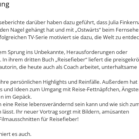
ung
seberichte darüber haben dazu geführt, dass Julia Finkern
den Nagel gehängt hat und mit „Ostwärts“ beim Fernseh
rfolgreichen TV-Serie motiviert sie dazu, die Welt zu entde
dem Sprung ins Unbekannte, Herausforderungen oder
. In ihrem dritten Buch „Reisefieber“ liefert die preisgekr
utorin, die heute auch als Coach arbeitet, unterhaltsame
 ihre persönlichen Highlights und Reinfälle. Außerdem hat 
s und Ideen zum Umgang mit Reise-Fettnäpfchen, Ängste
en im Gepäck.
um eine Reise lebensverändernd sein kann und wie sich zu
 lässt. Ihr neuer Vortrag sorgt mit Bildern, amüsanten
lmausschnitten für Reisefieber!
niert es auch.