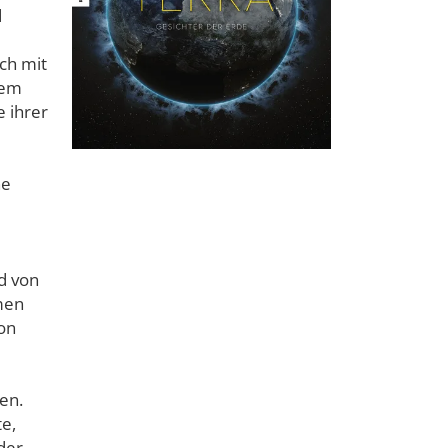
d
ch mit
nem
e ihrer
ne
d von
men
on
en.
e,
der