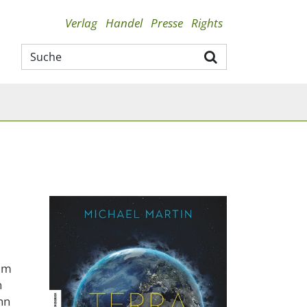
Verlag
Handel
Presse
Rights
 im
n
hn