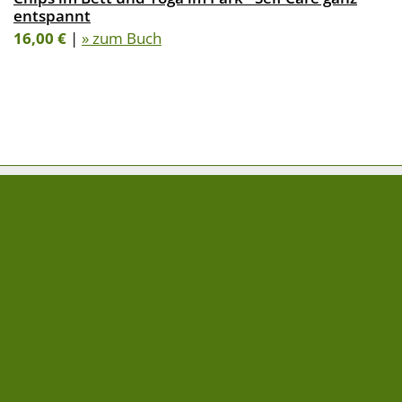
entspannt
16,00 €
|
» zum Buch
FOLGE UNS AUF
NEWSLETTER
» Newsletter abonnieren
Impressum
AEBs für Lieferanten und Druckereien