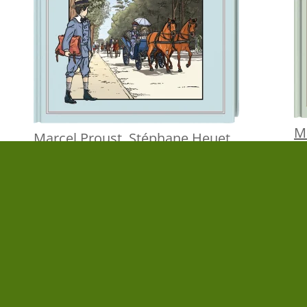
M
Marcel Proust
,
Stéphane Heuet
Au
Auf der Suche nach der verlorenen Zeit
(B
(Band 4)
22
22,00 €
|
» zum Buch
FOLGE UNS AUF
NEWSLETTER
» Newsletter abonnieren