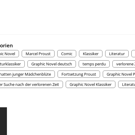
orien
ic Novel
Marcel Proust
Comic
Klassiker
Literatur
turklassiker
Graphic Novel deutsch
temps perdu
verlorene 
hatten junger Mädchenblüte
Fortsetzung Proust
Graphic Novel 
er Suche nach der verlorenen Zeit
Graphic Novel Klassiker
Litera