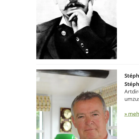
Stép
Stép
Artdir
umzuse
» meh