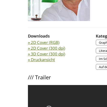
Downloads
Kateg
» 2D Cover (RGB)
Graph
» 2D Cover (300 dpi)
Litera
» 3D Cover (300 dpi)
Im Sc
» Druckansicht
Auf d
///
Trailer