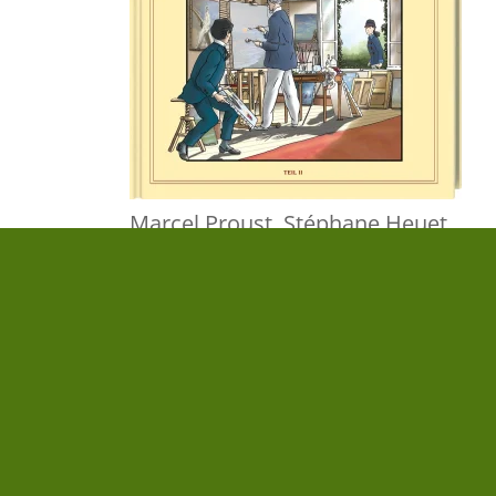
Marcel Proust
,
Stéphane Heuet
Auf der Suche nach der verlorenen Zeit
(Band 8)
22,00 €
|
» zum Buch