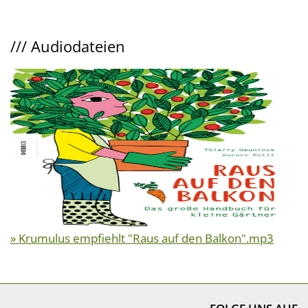
///
Audiodateien
» Krumulus empfiehlt "Raus auf den Balkon".mp3