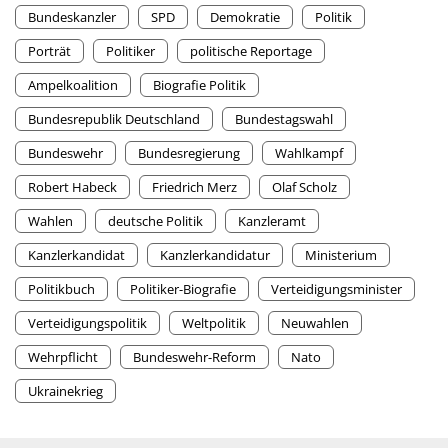
Bundeskanzler
SPD
Demokratie
Politik
Porträt
Politiker
politische Reportage
Ampelkoalition
Biografie Politik
Bundesrepublik Deutschland
Bundestagswahl
Bundeswehr
Bundesregierung
Wahlkampf
Robert Habeck
Friedrich Merz
Olaf Scholz
Wahlen
deutsche Politik
Kanzleramt
Kanzlerkandidat
Kanzlerkandidatur
Ministerium
Politikbuch
Politiker-Biografie
Verteidigungsminister
Verteidigungspolitik
Weltpolitik
Neuwahlen
Wehrpflicht
Bundeswehr-Reform
Nato
Ukrainekrieg