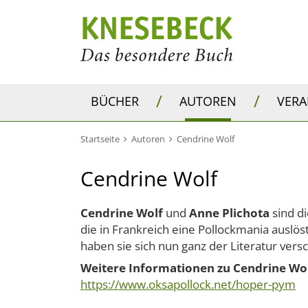
/
/
BÜCHER
AUTOREN
VER
Startseite
Autoren
Cendrine Wolf
Cendrine Wolf
Cendrine Wolf
und
Anne Plichota
sind di
die in Frankreich eine Pollockmania auslö
haben sie sich nun ganz der Literatur vers
Weitere Informationen zu Cendrine Wolf
https://www.oksapollock.net/hoper-pym