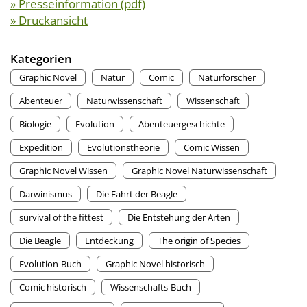
» Presseinformation (pdf)
» Druckansicht
Kategorien
Graphic Novel
Natur
Comic
Naturforscher
Abenteuer
Naturwissenschaft
Wissenschaft
Biologie
Evolution
Abenteuergeschichte
Expedition
Evolutionstheorie
Comic Wissen
Graphic Novel Wissen
Graphic Novel Naturwissenschaft
Darwinismus
Die Fahrt der Beagle
survival of the fittest
Die Entstehung der Arten
Die Beagle
Entdeckung
The origin of Species
Evolution-Buch
Graphic Novel historisch
Comic historisch
Wissenschafts-Buch