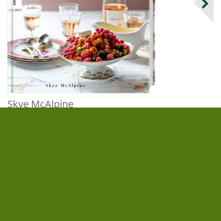
Skye McAlpine
Zu Tisch mit Freunden
30,00 €
|
» zum Buch
FOLGE UNS AUF