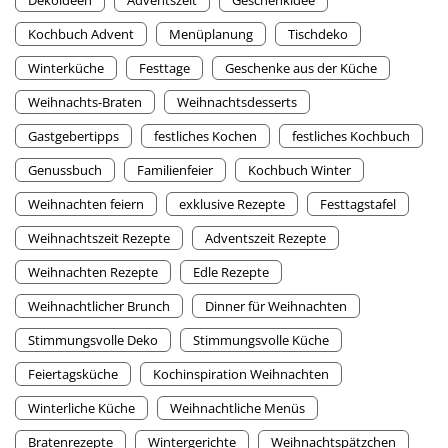
Dekoideen
Adventszeit
Geschenkidee
Kochbuch Advent
Menüplanung
Tischdeko
Winterküche
Festtage
Geschenke aus der Küche
Weihnachts-Braten
Weihnachtsdesserts
Gastgebertipps
festliches Kochen
festliches Kochbuch
Genussbuch
Familienfeier
Kochbuch Winter
Weihnachten feiern
exklusive Rezepte
Festtagstafel
Weihnachtszeit Rezepte
Adventszeit Rezepte
Weihnachten Rezepte
Edle Rezepte
Weihnachtlicher Brunch
Dinner für Weihnachten
Stimmungsvolle Deko
Stimmungsvolle Küche
Feiertagsküche
Kochinspiration Weihnachten
Winterliche Küche
Weihnachtliche Menüs
Bratenrezepte
Wintergerichte
Weihnachtspätzchen