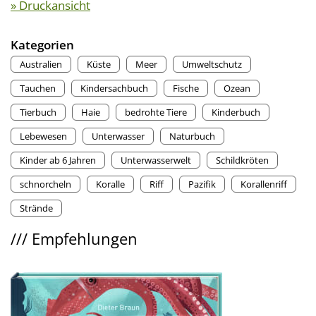
» Druckansicht
Kategorien
Australien
Küste
Meer
Umweltschutz
Tauchen
Kindersachbuch
Fische
Ozean
Tierbuch
Haie
bedrohte Tiere
Kinderbuch
Lebewesen
Unterwasser
Naturbuch
Kinder ab 6 Jahren
Unterwasserwelt
Schildkröten
schnorcheln
Koralle
Riff
Pazifik
Korallenriff
Strände
///
Empfehlungen