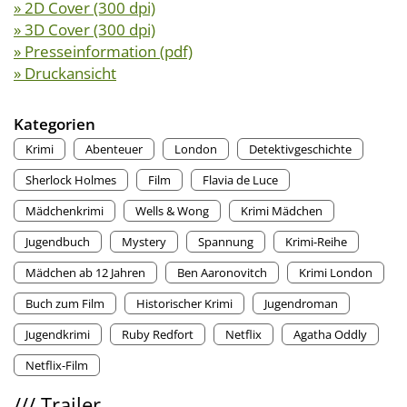
» 2D Cover (300 dpi)
» 3D Cover (300 dpi)
» Presseinformation (pdf)
» Druckansicht
Kategorien
Krimi
Abenteuer
London
Detektivgeschichte
Sherlock Holmes
Film
Flavia de Luce
Mädchenkrimi
Wells & Wong
Krimi Mädchen
Jugendbuch
Mystery
Spannung
Krimi-Reihe
Mädchen ab 12 Jahren
Ben Aaronovitch
Krimi London
Buch zum Film
Historischer Krimi
Jugendroman
Jugendkrimi
Ruby Redfort
Netflix
Agatha Oddly
Netflix-Film
///
Trailer