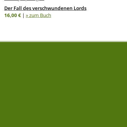
Der Fall des verschwundenen Lords
16,00 €
|
» zum Buch
FOLGE UNS AUF
NEWSLETTER
» Newsletter abonnieren
Impressum
AEBs für Lieferanten und Druckereien
Datenschutz