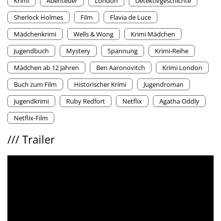
Krimi
Abenteuer
London
Detektivgeschichte
Sherlock Holmes
Film
Flavia de Luce
Mädchenkrimi
Wells & Wong
Krimi Mädchen
Jugendbuch
Mystery
Spannung
Krimi-Reihe
Mädchen ab 12 Jahren
Ben Aaronovitch
Krimi London
Buch zum Film
Historischer Krimi
Jugendroman
Jugendkrimi
Ruby Redfort
Netflix
Agatha Oddly
Netflix-Film
///
Trailer