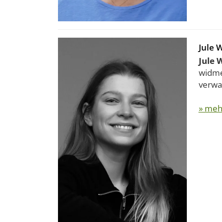
Jule 
Jule 
widmet
verwan
» meh