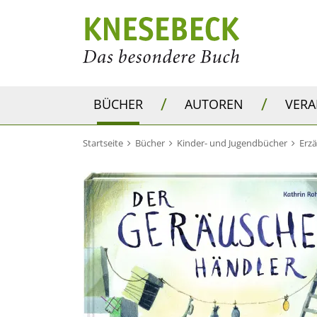
/
/
BÜCHER
AUTOREN
VER
Startseite
Bücher
Kinder- und Jugendbücher
Erz