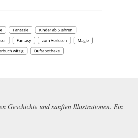
te
Fantasie
Kinder ab 5 Jahren
eser
Fantasy
zum Vorlesen
Magie
erbuch witzig
Duftapotheke
n Geschichte und sanften Illustrationen. Ein