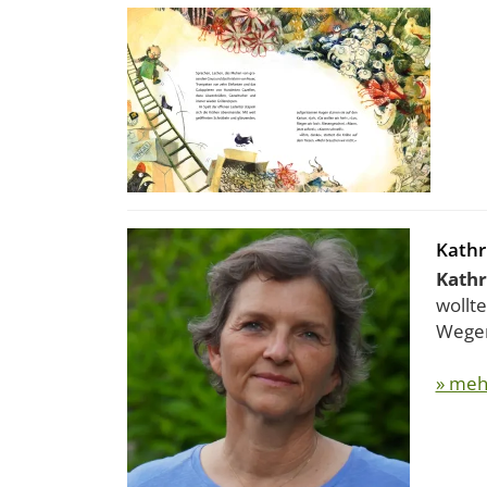
Kath
Kath
wollt
Wegen
» meh