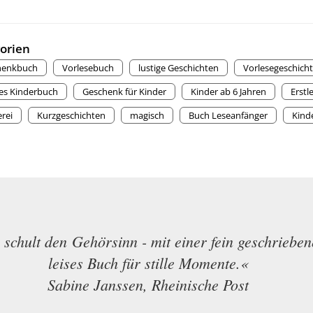
orien
henkbuch
Vorlesebuch
lustige Geschichten
Vorlesegeschich
ges Kinderbuch
Geschenk für Kinder
Kinder ab 6 Jahren
Erstl
rei
Kurzgeschichten
magisch
Buch Leseanfänger
Kind
chult den Gehörsinn - mit einer fein geschriebene
leises Buch für stille Momente.«
Sabine Janssen, Rheinische Post