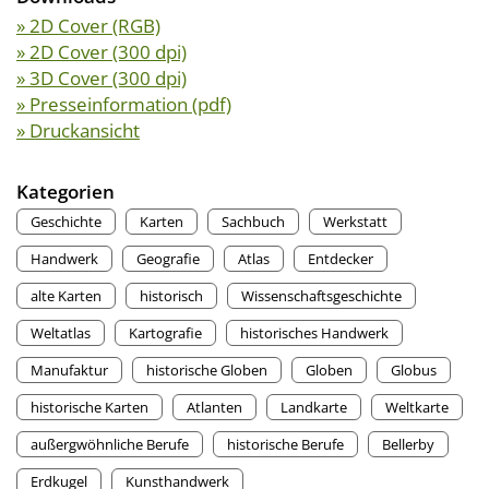
» 2D Cover (RGB)
» 2D Cover (300 dpi)
» 3D Cover (300 dpi)
» Presseinformation (pdf)
» Druckansicht
Kategorien
Geschichte
Karten
Sachbuch
Werkstatt
Handwerk
Geografie
Atlas
Entdecker
alte Karten
historisch
Wissenschaftsgeschichte
Weltatlas
Kartografie
historisches Handwerk
Manufaktur
historische Globen
Globen
Globus
historische Karten
Atlanten
Landkarte
Weltkarte
außergwöhnliche Berufe
historische Berufe
Bellerby
Erdkugel
Kunsthandwerk