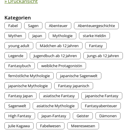
» Druckansicht
Kategorien
Fabel
Sagen
Abenteuer
Abenteuergeschichte
Mythen
Japan
Mythologie
starke Heldin
young adult
Mädchen ab 12 Jahren
Fantasy
Legende
Jugendbuch ab 12 Jahren
Jungs ab 12 Jahren
Fantasybuch
weibliche Protagonistin
fernöstliche Mythologie
japanische Sagenwelt
japanische Mythologie
Fantasy japanisch
Fantasy Japan
asiatische Fantasy
japanische Fantasy
Sagenwelt
asiatische Mythologie
Fantasyabenteuer
High Fantasy
Japan-Fantasy
Geister
Dämonen
Julie Kagawa
Fabelwesen
Meereswesen