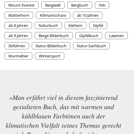
Mount Everest
Bergwelt
Bergbuch
Yeti
Matterhorn
Kilimantscharo
ab 10 Jahren
ab 8 Jahren
Naturbuch
klettern
Gipfel
ab 9 Jahren
Berge Bilderbuch
Gipfelbuch
Lawinen
Skifahren
Natur-Bilderbuch
Natur-Sachbuch
Murmeltier
Wintersport
»Man erfährt viel in diesem faszinierend
gestalteten Buch, das mit warmen und
kühlblauen Farbtönen auch der
klimatischen Vielfalt seines Themas gerecht