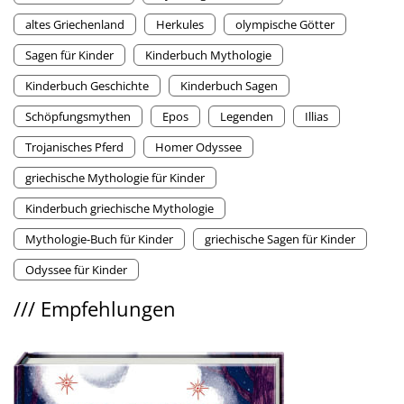
altes Griechenland
Herkules
olympische Götter
Sagen für Kinder
Kinderbuch Mythologie
Kinderbuch Geschichte
Kinderbuch Sagen
Schöpfungsmythen
Epos
Legenden
Illias
Trojanisches Pferd
Homer Odyssee
griechische Mythologie für Kinder
Kinderbuch griechische Mythologie
Mythologie-Buch für Kinder
griechische Sagen für Kinder
Odyssee für Kinder
///
Empfehlungen