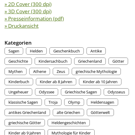
» 2D Cover (300 dpi)
» 3D Cover (300 dpi)
» Presseinformation (pdf)
» Druckansicht
Kategorien
Sagen
Helden
Geschenkbuch
Antike
Geschichte
Kindersachbuch
Griechenland
Götter
Mythen
Athene
Zeus
griechische Mythologie
Kinderbuch
Kinder ab 8 Jahren
Kinder ab 10 Jahren
Ungeheuer
Odyssee
Griechische Sagen
Odysseus
klassische Sagen
Troja
Olymp
Heldensagen
antikes Griechenland
alte Griechen
Götterwelt
griechische Götter
Heldengeschichten
Kinder ab 9 Jahren
Mythologie für Kinder