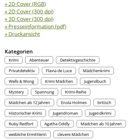
» 2D Cover (RGB)
» 2D Cover (300 dpi)
» 3D Cover (300 dpi)
» Presseinformation (pdf)
» Druckansicht
Kategorien
Krimi
Abenteuer
Detektivgeschichte
Privatdetektiv
Flavia de Luce
Mädchenkrimi
Wells & Wong
Krimi Mädchen
Jugendbuch
Mystery
Spannung
Krimi-Reihe
Mädchen ab 12 Jahren
Enola Holmes
britisch
Historischer Krimi
Jugendroman
Jugendkrimi
Ruby Redfort
Agatha Oddly
Mädchen ab 10 Jahren
weibliche Ermittlerin
clevere Mädchen