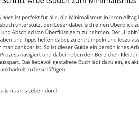
ür-Schritt-Arbeitsbuch zum Minimalismus
 Leben
ist perfekt für alle, die Minimalismus in ihren Allta
sbuch unterstützt den Leser dabei, sich einen Überblick zu
nden und Abschied von Überflüssigem zu nehmen. Der „Habi
fgaben und Tipps helfen dabei, zu entrümpeln und loszula
ür man dankbar ist. So ist dieser Guide ein persönliches A
us-Prozess navigiert und dabei neben den Bereichen Klei
sspart. Das liebevoll gestaltete Buch lädt dazu ein, es ak
nkbarkeit zu beschäftigen.
malismus ins Leben durch