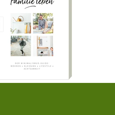
usanne Mierau
,
Milena Glimbovski
 a.
nfach Familie leben
,00 €
|
» zum Buch