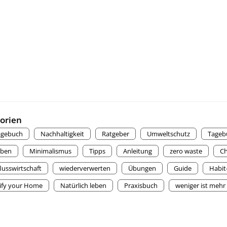
orien
agebuch
Nachhaltigkeit
Ratgeber
Umweltschutz
Tageb
aben
Minimalismus
Tipps
Anleitung
zero waste
Ch
lusswirtschaft
wiederverwerten
Übungen
Guide
Habit
ify your Home
Natürlich leben
Praxisbuch
weniger ist mehr