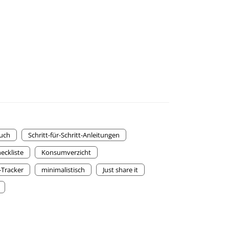
uch
Schritt-für-Schritt-Anleitungen
eckliste
Konsumverzicht
-Tracker
minimalistisch
Just share it