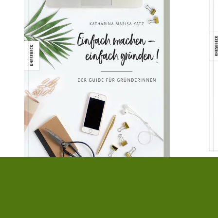
S
u.
Katharina Katz
,
Sarah Neuendorf
Ei
Einfach machen - einfach gründen!
25
25,00 €
|
» zum Buch