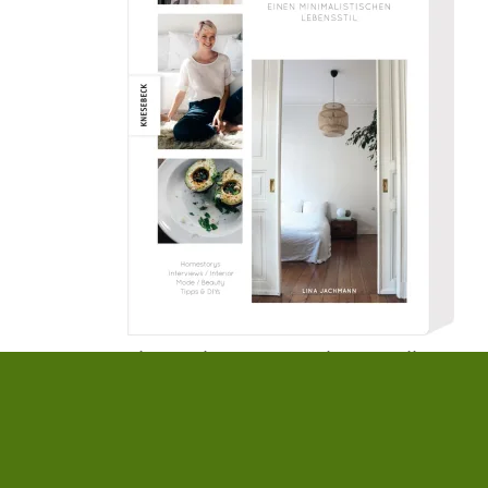
Lina Jachmann
,
Marlen Mueller
Einfach leben
25,00 €
|
» zum Buch