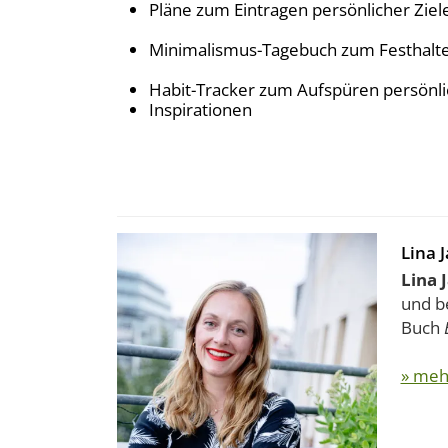
Pläne zum Eintragen persönlicher Ziel
Minimalismus-Tagebuch zum Festhalten
Habit-Tracker zum Aufspüren persönl
Inspirationen
Lina 
Lina
und be
Buch
» meh