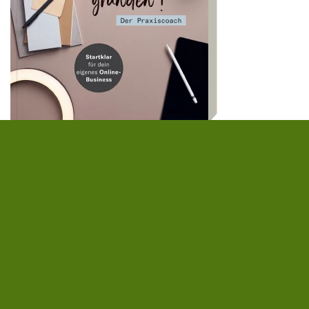
Katharina Katz
Einfach leben- einfach gründen! Der Praxiscoach
20,00 €
|
» zum Buch
FOLGE UNS AUF