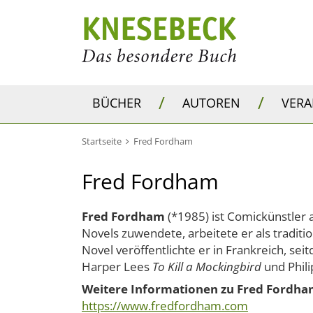
/
/
BÜCHER
AUTOREN
VER
Startseite
Fred Fordham
Fred Fordham
Fred Fordham
(*1985) ist Comickünstler 
Novels zuwendete, arbeitete er als traditi
Novel veröffentlichte er in Frankreich, s
Harper Lees
To Kill a Mockingbird
und Phil
Weitere Informationen zu Fred Fordham
https://www.fredfordham.com