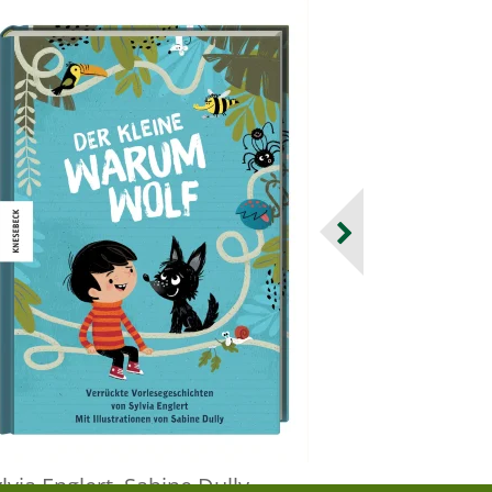
lvia Englert
,
Sabine Dully