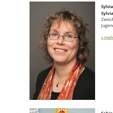
Sylvia
Sylvi
Zwisch
Jugen
» meh