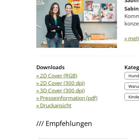
Sabin
Sabin
Kommun
konzen
» meh
Downloads
Kateg
» 2D Cover (RGB)
Hund
» 2D Cover (300 dpi)
Waru
» 3D Cover (300 dpi)
Kinde
» Presseinformation (pdf)
» Druckansicht
///
Empfehlungen