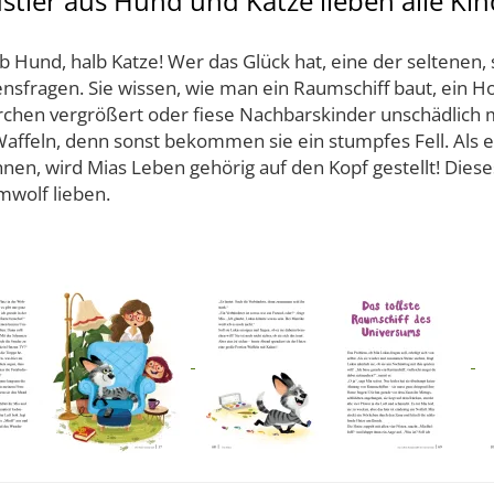
tier aus Hund und Katze lieben alle Kin
 Hund, halb Katze! Wer das Glück hat, eine der seltenen,
bensfragen. Sie wissen, wie man ein Raumschiff baut, ein 
hen vergrößert oder fiese Nachbarskinder unschädlich mac
ffeln, denn sonst bekommen sie ein stumpfes Fell. Als ei
en, wird Mias Leben gehörig auf den Kopf gestellt! Dieses
mwolf lieben.