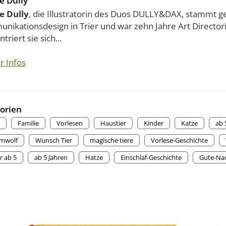
e Dully
e Dully
, die Illustratorin des Duos DULLY&DAX, stammt geb
ikationsdesign in Trier und war zehn Jahre Art Directori
triert sie sich...
r Infos
orien
Familie
Vorlesen
Haustier
Kinder
Katze
ab 
mwolf
Wunsch Tier
magische tiere
Vorlese-Geschichte
r ab 5
ab 5 Jahren
Hatze
Einschlaf-Geschichte
Gute-Nac