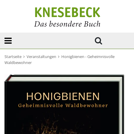
Startseite
Veranstaltungen
Honigbienen - Geheimnisvolle
Waldbewohner