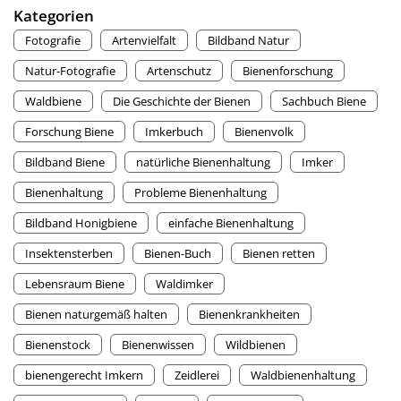
Kategorien
Fotografie
Artenvielfalt
Bildband Natur
Natur-Fotografie
Artenschutz
Bienenforschung
Waldbiene
Die Geschichte der Bienen
Sachbuch Biene
Forschung Biene
Imkerbuch
Bienenvolk
Bildband Biene
natürliche Bienenhaltung
Imker
Bienenhaltung
Probleme Bienenhaltung
Bildband Honigbiene
einfache Bienenhaltung
Insektensterben
Bienen-Buch
Bienen retten
Lebensraum Biene
Waldimker
Bienen naturgemäß halten
Bienenkrankheiten
Bienenstock
Bienenwissen
Wildbienen
bienengerecht Imkern
Zeidlerei
Waldbienenhaltung