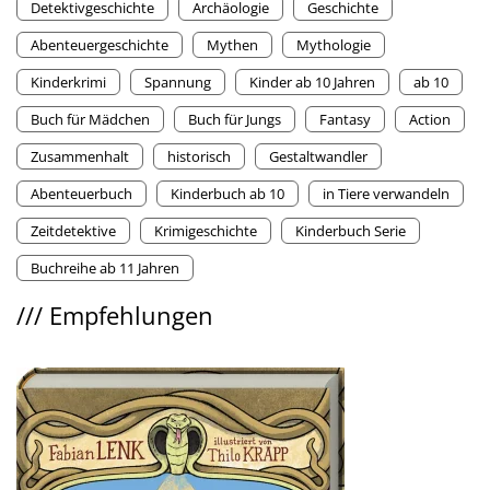
Detektivgeschichte
Archäologie
Geschichte
Abenteuergeschichte
Mythen
Mythologie
Kinderkrimi
Spannung
Kinder ab 10 Jahren
ab 10
Buch für Mädchen
Buch für Jungs
Fantasy
Action
Zusammenhalt
historisch
Gestaltwandler
Abenteuerbuch
Kinderbuch ab 10
in Tiere verwandeln
Zeitdetektive
Krimigeschichte
Kinderbuch Serie
Buchreihe ab 11 Jahren
///
Empfehlungen