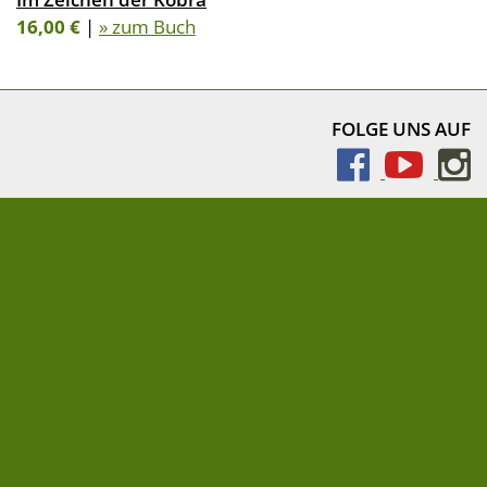
16,00 €
|
» zum Buch
FOLGE UNS AUF
NEWSLETTER
» Newsletter abonnieren
Impressum
AEBs für Lieferanten und Druckereien
Datenschutz
Cookie-Einstellungen