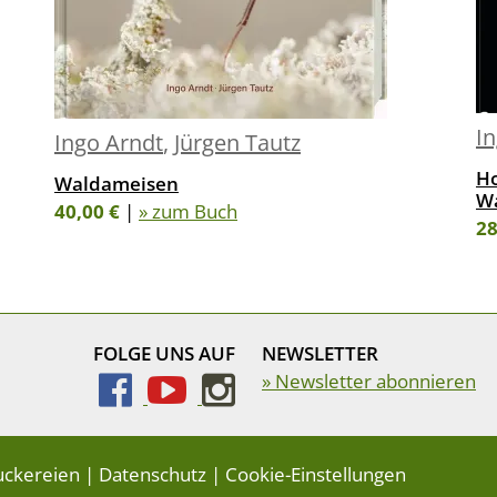
I
Ingo Arndt
,
Jürgen Tautz
Ho
Waldameisen
W
40,00 €
|
» zum Buch
28
FOLGE UNS AUF
NEWSLETTER
» Newsletter abonnieren
uckereien
|
Datenschutz
|
Cookie-Einstellungen