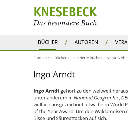
/
/
BÜCHER
AUTOREN
VER
Startseite
Bücher
Illustrierte Bücher
Natur & Abe
Ingo Arndt
Ingo Arndt
gehört zu den weltweit heraus
unter anderem in
National Geographic
,
GE
vielfach ausgezeichnet, etwa beim World 
of the Year Award. Um den Waldameisen 
Bisse und Säureattacken auf sich.