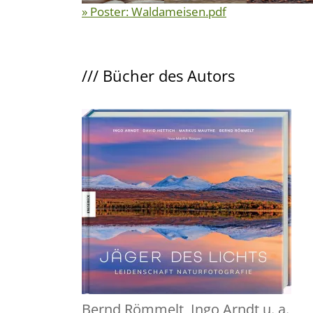
» Poster: Waldameisen.pdf
///
Bücher des Autors
Bernd Römmelt
,
Ingo Arndt
u. a.