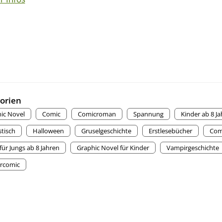
orien
ic Novel
Comic
Comicroman
Spannung
Kinder ab 8 J
stisch
Halloween
Gruselgeschichte
Erstlesebücher
Comi
für Jungs ab 8 Jahren
Graphic Novel für Kinder
Vampirgeschichte
rcomic