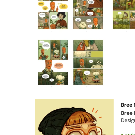
Bree 
Bree 
Design
» meh