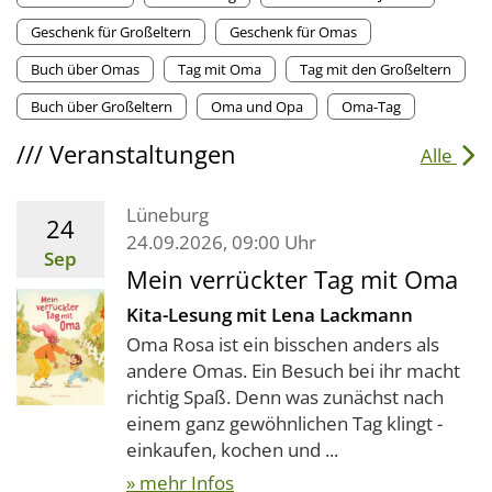
Geschenk für Großeltern
Geschenk für Omas
Buch über Omas
Tag mit Oma
Tag mit den Großeltern
Buch über Großeltern
Oma und Opa
Oma-Tag
///
Veranstaltungen
Alle
Lüneburg
24
24.09.2026, 09:00 Uhr
Sep
Mein verrückter Tag mit Oma
Kita-Lesung mit Lena Lackmann
Oma Rosa ist ein bisschen anders als
andere Omas. Ein Besuch bei ihr macht
richtig Spaß. Denn was zunächst nach
einem ganz gewöhnlichen Tag klingt -
einkaufen, kochen und ...
» mehr Infos