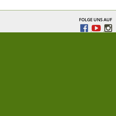
FOLGE UNS AUF
NEWSLETTER
» Newsletter abonnieren
Impressum
AEBs für Lieferanten und Druckereien
Datenschutz
Cookie-Einstellungen
© von dem Knesebeck GmbH & Co. Verlag KG