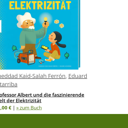
heddad Kaid-Salah Ferrón
,
Eduard
tarriba
ofessor Albert und die faszinierende
lt der Elektrizität
,00 €
|
» zum Buch