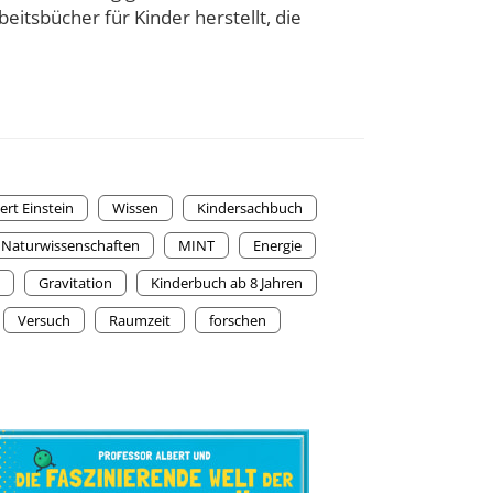
eitsbücher für Kinder herstellt, die
ert Einstein
Wissen
Kindersachbuch
Naturwissenschaften
MINT
Energie
Gravitation
Kinderbuch ab 8 Jahren
Versuch
Raumzeit
forschen