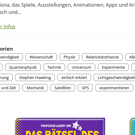
ona, das Spiele, Ausstellungen, Animationen, Apps und Arb
sch und...
r Infos
orien
windigkeit
Wissenschaft
Physik
Relativitätstheorie
Alb
Quantenphysik
Technik
Universum
Experimente
chung
Stephen Hawking
einfach erklärt
Lichtgeschwindigkeit
und Zeit
Mechanik
Satelliten
GPS
experimentieren