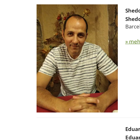
Shedd
Shedd
Barcel
» meh
Eduar
Eduar