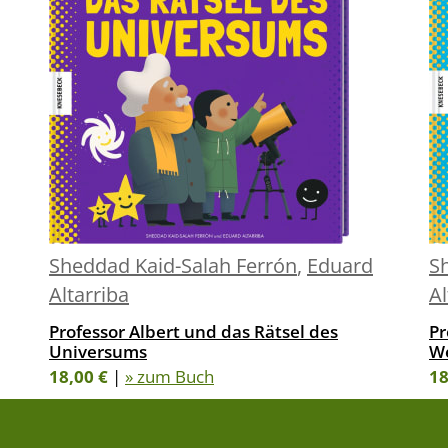
Sheddad Kaid-Salah Ferrón
,
Eduard
S
Altarriba
Al
Professor Albert und das Rätsel des
Pr
Universums
We
18,00 €
|
» zum Buch
18