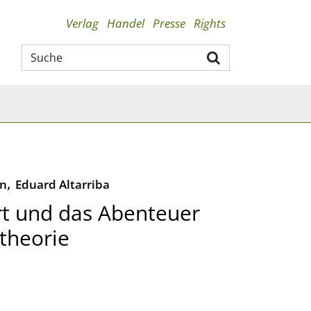
Verlag
Handel
Presse
Rights
,
ón
Eduard Altarriba
rt und das Abenteuer
stheorie