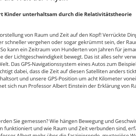
hrt Kinder unterhaltsam durch die Relativitätstheorie
e Vorstellung von Raum und Zeit auf den Kopf! Verrückte Di
der schneller vergehen oder sogar gekrümmt sein, der R
So kann ein Zeitraum von Hunderten von Jahren für jema
 der Lichtgeschwindigkeit bewegt. Das ist alles sehr verwi
elt. Das GPS-Navigationssystem eines Autos zum Beispiel 
igt dabei, dass die Zeit auf diesen Satelliten anders tic
thaltsort und unsere GPS-Position um acht Kilometer vo
t sich nun Professor Albert Einstein der Erklärung von
werden Sie gemessen? Wie hängen Bewegung und Geschwin
funktioniert und wie Raum und Zeit verbunden sind, erfäh
essor Albert mehr über die faszinierende, mysteriöse Welt