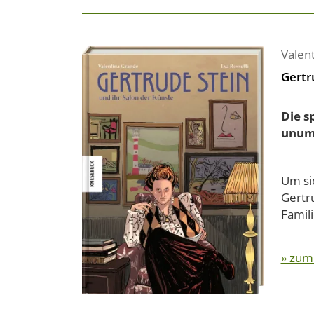
Valen
Gertr
Die s
unumg
Um sie
Gertr
Famili
» zum