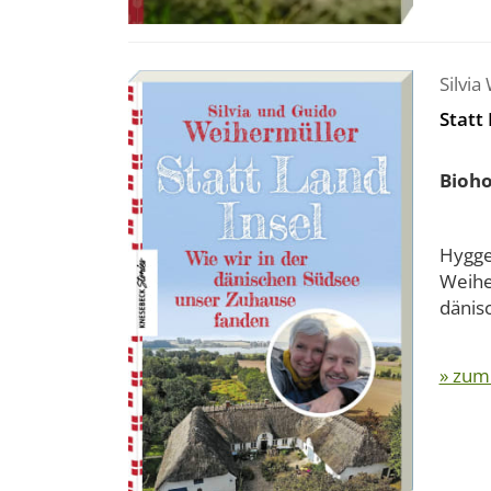
Silvia
Statt
Bioho
Hyggel
Weiher
dänis
» zum