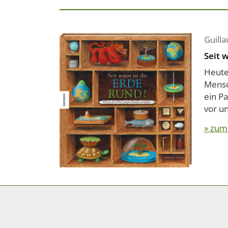
Guill
Seit 
Heute 
Mensc
ein Pa
vor un
» zum