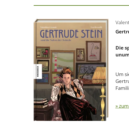
Valen
Gertr
Die s
unumg
Um sie
Gertr
Famili
» zum