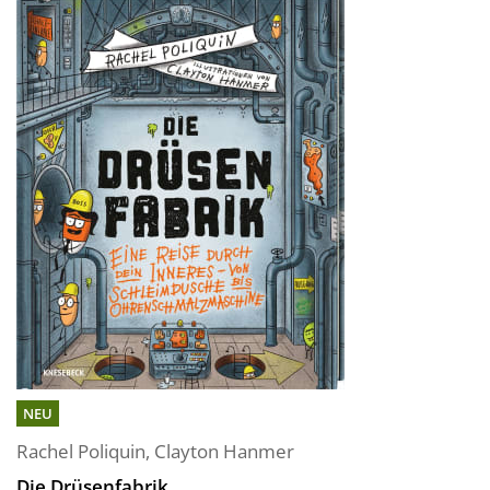
NEU
Rachel Poliquin
,
Clayton Hanmer
Die Drüsenfabrik