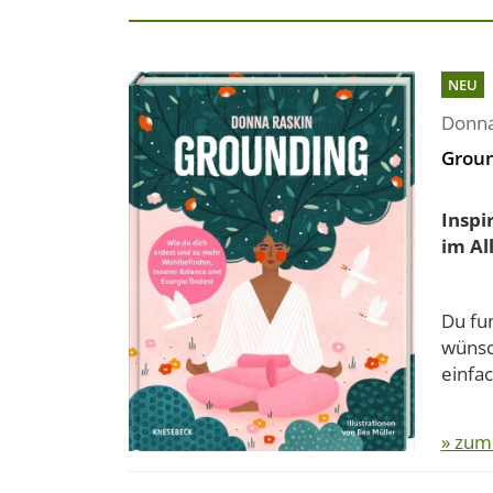
NEU
Donna
Grou
Inspi
im Al
Du fun
wünsc
einfac
» zum