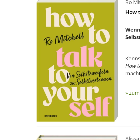
Ro Mit
How t
Wenn 
Selbs
Kennst
How to
macht.
» zum
Alissa