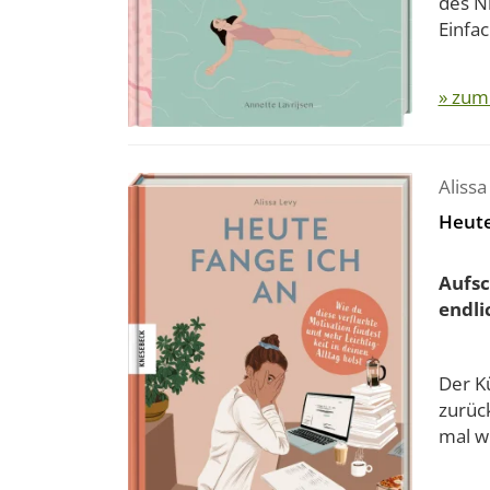
des N
Einfac
» zum
Alissa
Heute
Aufsc
endli
Der Kü
zurüc
mal wi