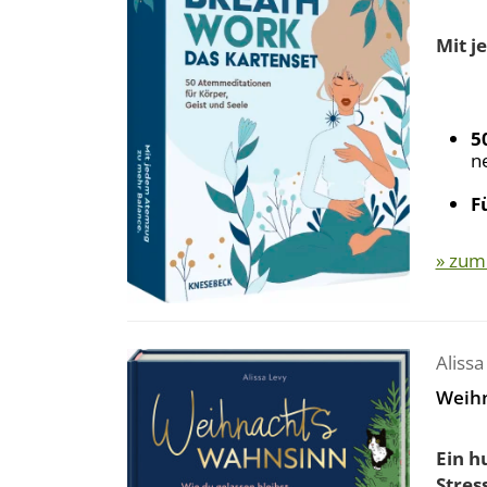
Mit 
5
n
F
» zum
Alissa
Weih
Ein h
Stress