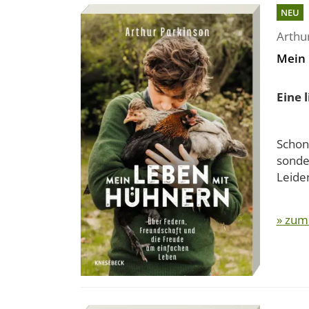
NEU
Arthu
Mein 
Eine 
Schon
sonde
Leide
» zum