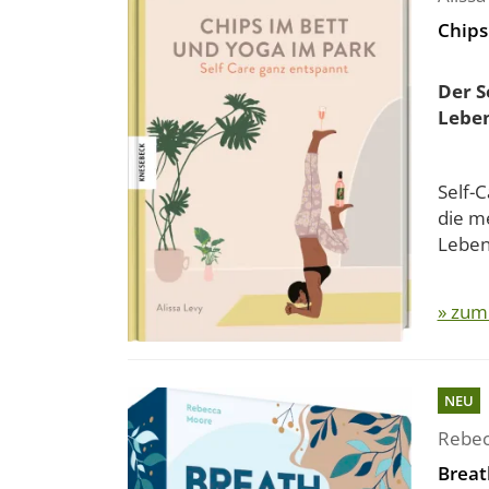
Chips
Der S
Lebe
Self-
die m
Leben 
» zum
NEU
Rebec
Breat