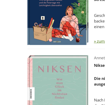
Gesch
backen
einen 
» zum
Annet
Nikse
Die n
ausge
Nach 