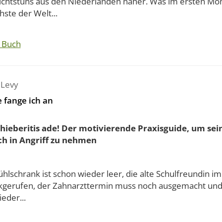
ichtstuns aus den Niederlanden näher. Was im ersten Mo
hste der Welt...
 Buch
 Levy
 fange ich an
hieberitis ade! Der motivierende Praxisguide, um sein
ch in Angriff zu nehmen
hlschrank ist schon wieder leer, die alte Schulfreundin i
kgerufen, der Zahnarzttermin muss noch ausgemacht und
eder...