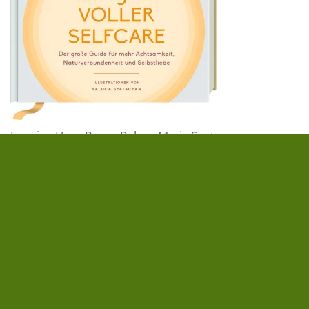
Leaping Hare Press
,
Raluca Maria Spatacean
Mein Jahr voller Selfcare
Ein Jahr voller kleiner Wohlfühlmomente
Wenn der Kopf voll ist und der Alltag zu laut wird,
schenkt dir
Mein Jahr voller Selfcare
kleine Pausen
zum Durchatmen. Denn manchmal braucht es gar
nicht viel: einen tiefen Atemzug, einen Blick in den