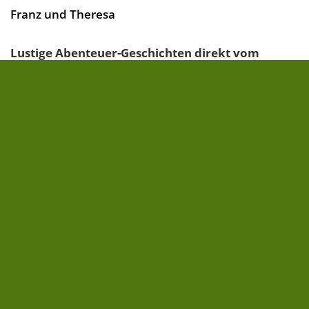
Franz und Theresa
Lustige Abenteuer-Geschichten direkt vom
bayerischen Land - federleicht und gewitzt. Ein
Vorlesespaß für die ganze Familie!
Willkommen in Anting! In dem kleinen Dorf in Bayern
ganz in der Nähe der Berge wohnen Franz und
Theresa - Franz mit seiner Familie auf einem...
» zum Buch
16,00 €