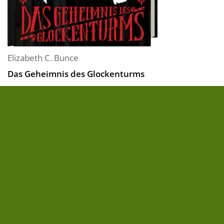
Elizabeth C. Bunce
Das Geheimnis des Glockenturms
Die clevere Amateurdetektivin Myrtle Hardcastle ist
in ihrer Heimatstadt Swinburne einem mysteriösen
Serienmörder auf der Spur!
Als Mr Leighton, der Besitzer eines
Gemischtwarenladens, an dem Abend tot
aufgefunden wird, an dem sein jährliches
Weihnachtsschaufenster enthüllt werden...