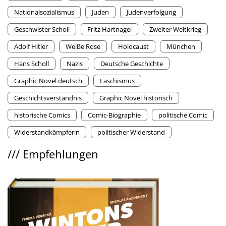
Nationalsozialismus
Juden
Judenverfolgung
Geschwister Scholl
Fritz Hartnagel
Zweiter Weltkrieg
Adolf Hitler
Weiße Rose
Holocaust
München
Hans Scholl
Nazis
Deutsche Geschichte
Graphic Novel deutsch
Faschismus
Geschichtsverständnis
Graphic Novel historisch
historische Comics
Comic-Biographie
politische Comic
Widerstandkämpferin
politischer Widerstand
///
Empfehlungen