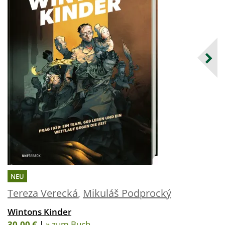
NEU
Tereza Verecká
,
Mikuláš Podprocký
Wintons Kinder
30,00 €
|
» zum Buch