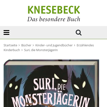
Startseite
Bücher
Kinder- und Jugendbücher
Erzählendes
Kinderbuch
Suri, die Monsterjägerin