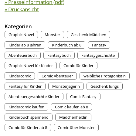
» Presseinformation (pdf)
» Druckansicht
Kategorien
Graphic Novel
Monster
Geschenk Mädchen
Kinder ab 8 Jahren
Kinderbuch ab 8
Fantasy
Abenteuerbuch
Fantasybuch
Fantasygeschichte
Graphic Novel für Kinder
Comic für Kinder
Kindercomic
Comic Abenteuer
weibliche Protagonistin
Fantasy für Kinder
Monsterjägerin
Geschenk Jungs
Abenteuergeschichte Kinder
Comic Fantasy
Kindercomic kaufen
Comic kaufen ab 8
Kinderbuch spannend
Mädchenheldin
Comic für Kinder ab 8
Comic über Monster