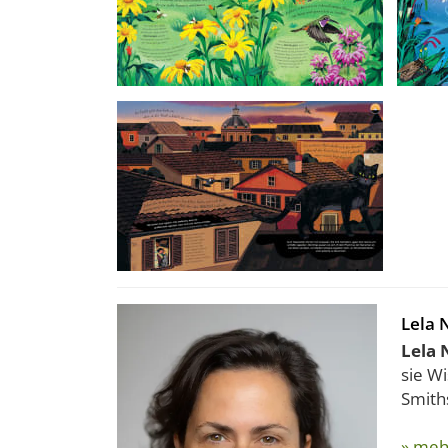
Lela 
Lela 
sie Wi
Smiths
» meh