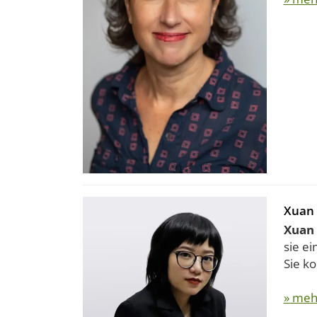
Xuan 
Xuan
sie ei
Sie ko
» meh