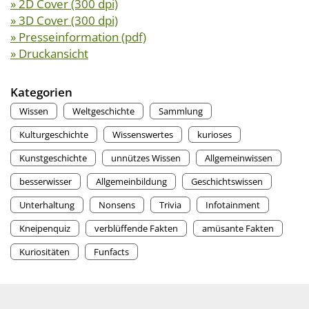
» 2D Cover (300 dpi)
» 3D Cover (300 dpi)
» Presseinformation (pdf)
» Druckansicht
Kategorien
Wissen
Weltgeschichte
Sammlung
Kulturgeschichte
Wissenswertes
kurioses
Kunstgeschichte
unnützes Wissen
Allgemeinwissen
besserwisser
Allgemeinbildung
Geschichtswissen
Unterhaltung
Nonsens
Trivia
Infotainment
Kneipenquiz
verblüffende Fakten
amüsante Fakten
Kuriositäten
Funfacts