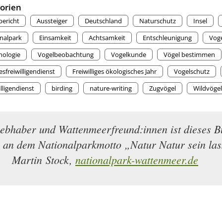
orien
bericht
Aussteiger
Deutschland
Naturschutz
Insel
nalpark
Einsamkeit
Achtsamkeit
Entschleunigung
Vog
hologie
Vogelbeobachtung
Vogelkunde
Vögel bestimmen
sfreiwilligendienst
Freiwilliges ökologisches Jahr
Vogelschutz
lligendienst
birding
nature-writing
Zugvögel
Wildvögel
iebhaber und Wattenmeerfreund:innen ist dieses B
n an dem Nationalparkmotto „Natur Natur sein la
Martin Stock,
nationalpark-wattenmeer.de