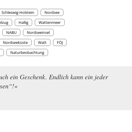
Schleswig-Holstein
Nordsee
elzug
Hallig
Wattenmeer
NABU
Nordseeinsel
Nordseeküste
Watt
FÖJ
Naturbeobachtung
uch ein Geschenk. Endlich kann ein jeder
ssen“!«