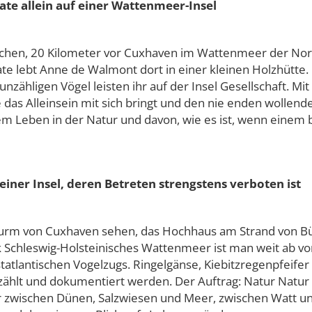
te allein auf einer Wattenmeer-Insel
ischen, 20 Kilometer vor Cuxhaven im Wattenmeer der Nord
ate lebt Anne de Walmont dort in einer kleinen Holzhütte.
e unzähligen Vögel leisten ihr auf der Insel Gesellschaft. M
 das Alleinsein mit sich bringt und den nie enden wollen
rem Leben in der Natur und davon, wie es ist, wenn einem 
iner Insel, deren Betreten strengstens verboten ist
turm von Cuxhaven sehen, das Hochhaus am Strand von Bü
 Schleswig-Holsteinisches Wattenmeer ist man weit ab von 
ostatlantischen Vogelzugs. Ringelgänse, Kiebitzregenpfei
ählt und dokumentiert werden. Der Auftrag: Natur Natur 
ur zwischen Dünen, Salzwiesen und Meer, zwischen Watt 