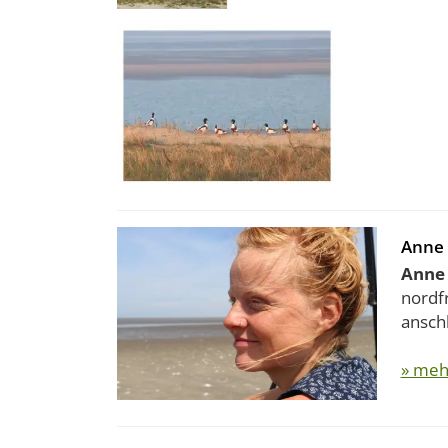
Anne
Anne
nordfr
anschl
» meh