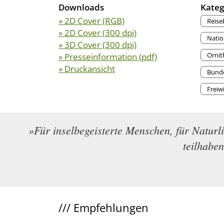
Downloads
Kateg
» 2D Cover (RGB)
Reise
» 2D Cover (300 dpi)
Natio
» 3D Cover (300 dpi)
Ornit
» Presseinformation (pdf)
» Druckansicht
Bunde
Freiwi
»Für inselbegeisterte Menschen, für Naturl
teilhabe
///
Empfehlungen