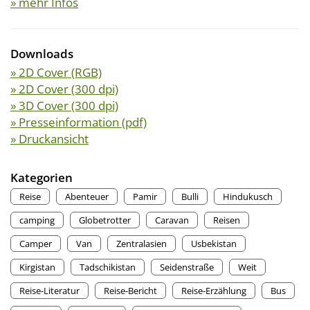
» mehr Infos
Downloads
» 2D Cover (RGB)
» 2D Cover (300 dpi)
» 3D Cover (300 dpi)
» Presseinformation (pdf)
» Druckansicht
Kategorien
Reise
Abenteuer
Pamir
Bulli
Hindukusch
camping
Globetrotter
Caravan
Reisen
Camper
Van
Zentralasien
Usbekistan
Kirgistan
Tadschikistan
Seidenstraße
Weit
Reise-Literatur
Reise-Bericht
Reise-Erzählung
Bus