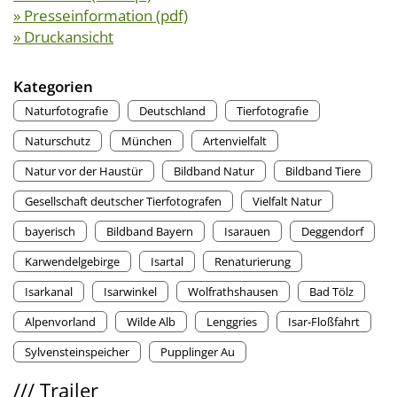
» Presseinformation (pdf)
» Druckansicht
Kategorien
Naturfotografie
Deutschland
Tierfotografie
Naturschutz
München
Artenvielfalt
Natur vor der Haustür
Bildband Natur
Bildband Tiere
Gesellschaft deutscher Tierfotografen
Vielfalt Natur
bayerisch
Bildband Bayern
Isarauen
Deggendorf
Karwendelgebirge
Isartal
Renaturierung
Isarkanal
Isarwinkel
Wolfrathshausen
Bad Tölz
Alpenvorland
Wilde Alb
Lenggries
Isar-Floßfahrt
Sylvensteinspeicher
Pupplinger Au
///
Trailer