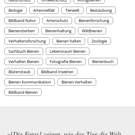
Naturschutz
Umweltschutz
Honigbienen
Biologie
Artenvielfalt
Tierwelt
Bestäubung
Bildband Natur
Artenschutz
Bienenforschung
Bienensterben
Bienenhaltung
Wildbienen
Verhaltensforschung
Bienen halten
Zoologie
Sachbuch Bienen
Lebensraum Bienen
Verhalten Bienen
Fotografie Bienen
Bienenbuch
Blütenstaub
Bildband Insekten
Bienen Kommunikation
Bienen Verhalten
Bildband Bienen
»[Die Fotos] zeigen, wie das Tier die Welt