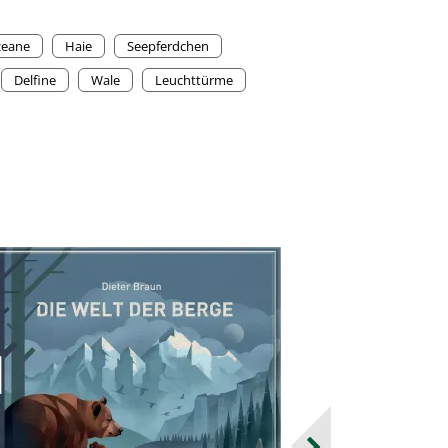
eane
Haie
Seepferdchen
Delfine
Wale
Leuchttürme