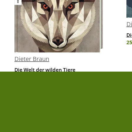
D
Di
25
Dieter Braun
Die Welt der wilden Tiere
30,00 €
|
» zum Buch
FOLGE UNS AUF
NEWSLETTER
» Newsletter abonnieren