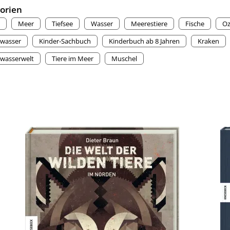
orien
Meer
Tiefsee
Wasser
Meerestiere
Fische
Oz
wasser
Kinder-Sachbuch
Kinderbuch ab 8 Jahren
Kraken
wasserwelt
Tiere im Meer
Muschel