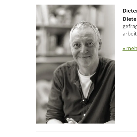
Diete
Diete
gefra
arbeit
» meh